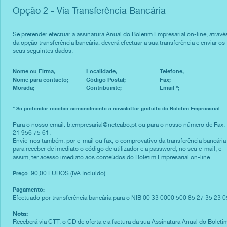
Opção 2 - Via Transferência Bancária
Se pretender efectuar a assinatura Anual do Boletim Empresarial on-line, atravé
da opção transferência bancária, deverá efectuar a sua transferência e enviar os
seus seguintes dados:
Nome ou Firma;
Localidade;
Telefone;
Nome para contacto;
Código Postal;
Fax;
Morada;
Contribuinte;
Email *;
* Se pretender receber semanalmente a newsletter gratuíta do Boletim Empresarial
Para o nosso email: b.empresarial@netcabo.pt ou para o nosso número de Fax:
21 956 75 61.
Envie-nos também, por e-mail ou fax, o comprovativo da transferência bancária
para receber de imediato o código de utilizador e a password, no seu e-mail, e
assim, ter acesso imediato aos conteúdos do Boletim Empresarial on-line.
Preço:
90,00 EUROS (IVA Incluído)
Pagamento:
Efectuado por transferência bancária para o NIB 00 33 0000 500 85 27 35 23 0
Nota:
Receberá via CTT, o CD de oferta e a factura da sua Assinatura Anual do Boleti