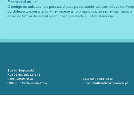
Empresarial on-line.
O código de utilizador e a password (para poder aceder aos conteúdos do Porta
do Boletim Empresarial on-line), receberá no próprio dia, no seu e-mail, após o
envio do faz ou do e-mail a confirmar que efectuou a transferência.
Boletim Empresarial
Rua 25 de Abril, Lote 15
Barro Estacal Novo
Tel./Fax: 21 956 75 61
2690-237 Santa Íria de Azóia
Email: info@boletimempresarial.pt