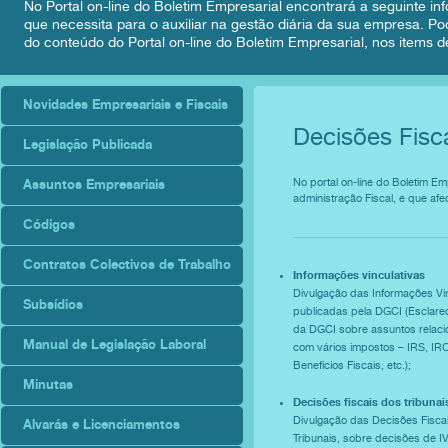
No Portal on-line do Boletim Empresarial encontrará a seguinte inf
que necessita para o auxiliar na gestão diária da sua empresa. Po
do conteúdo do Portal on-line do Boletim Empresarial, nos items de
Novidades Empresariais e Fiscais
Decisões Fisc
Legislação Publicada
Assuntos Empresariais
No portal on-line do Boletim E
administração Fiscal, e que afe
Códigos
Contratos Colectivos de Trabalho
Informações vinculativas
Divulgação das Informações Vin
Subsídios
publicadas pela DGCI (Esclare
da DGCI sobre assuntos relac
Manual de Legislação Laboral
com vários impostos – IRS, IRC
Benefícios Fiscais, etc.);
Minutas
Decisões fiscais dos tribunai
Divulgação das Decisões Fisca
Alvarás e Licenciamentos
Tribunais, sobre decisões de IV