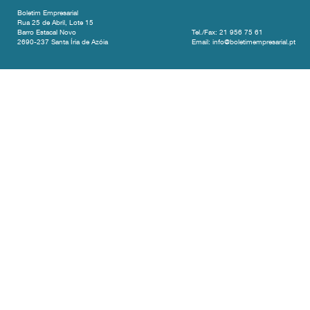
Boletim Empresarial
Rua 25 de Abril, Lote 15
Barro Estacal Novo
Tel./Fax: 21 956 75 61
2690-237 Santa Íria de Azóia
Email: info@boletimempresarial.pt