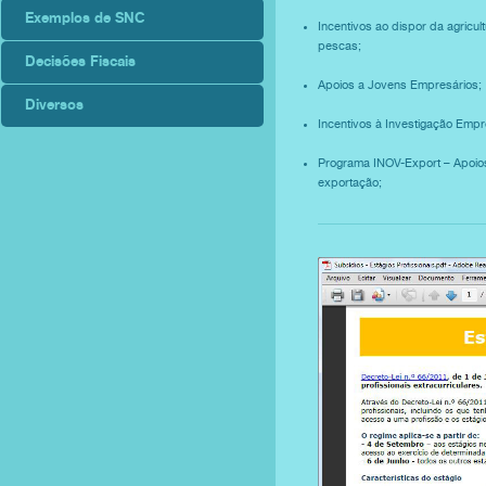
Exemplos de SNC
Incentivos ao dispor da agricult
pescas;
Decisões Fiscais
Apoios a Jovens Empresários;
Diversos
Incentivos à Investigação Empre
Programa INOV-Export – Apoio
exportação;