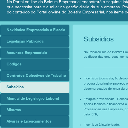
No Portal on-line do Boletim Empresarial encontrará a seguinte inf
que necessita para o auxiliar na gestão diária da sua empresa. Po
do conteúdo do Portal on-line do Boletim Empresarial, nos items de
Novidades Empresariais e Fiscais
Subsídios
Legislação Publicada
Assuntos Empresariais
No Portal on-line do Boletim Em
ao dispor das empresas, sempr
Códigos
Contratos Colectivos de Trabalho
Incentivos à contratação de jov
procura do primeiro emprego o
Subsídios
desempregados de longa dura
Manual de Legislação Laboral
Estágios profissionais - Conce
apoios técnicos e financeiros a
Minutas
Profissionais nas Empresas, p
pelo IEFP;
Alvarás e Licenciamentos
Incentivos à interioridade;